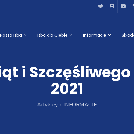
Nasza Izba
Izba dla Ciebie
Informacje
Składk
ąt i Szczęśliweg
2021
Artykuły
INFORMACJE