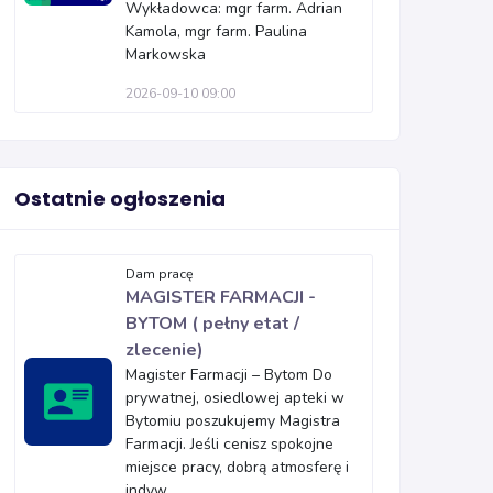
Wykładowca: mgr farm. Adrian
Kamola, mgr farm. Paulina
Markowska
2026-09-10 09:00
Ostatnie ogłoszenia
Dam pracę
MAGISTER FARMACJI -
BYTOM ( pełny etat /
zlecenie)
Magister Farmacji – Bytom Do
prywatnej, osiedlowej apteki w
Bytomiu poszukujemy Magistra
Farmacji. Jeśli cenisz spokojne
miejsce pracy, dobrą atmosferę i
indyw...