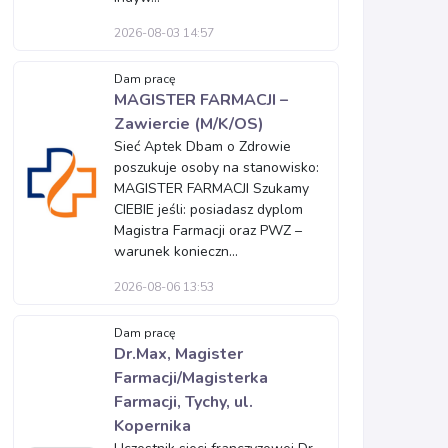
2026-08-03 14:57
Dam pracę
MAGISTER FARMACJI –
Zawiercie (M/K/OS)
Sieć Aptek Dbam o Zdrowie
poszukuje osoby na stanowisko:
MAGISTER FARMACJI Szukamy
CIEBIE jeśli: posiadasz dyplom
Magistra Farmacji oraz PWZ –
warunek konieczn...
2026-08-06 13:53
Dam pracę
Dr.Max, Magister
Farmacji/Magisterka
Farmacji, Tychy, ul.
Kopernika