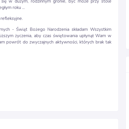
ć się w dużym, rodzinnym gronie, być może przy stole
głym roku ...
refleksyjne.
 samych - Świąt Bożego Narodzenia składam Wszystkim
jbliższym życzenia, aby czas świętowania upłynął Wam w
nam powrót do zwyczajnych aktywności, których brak tak