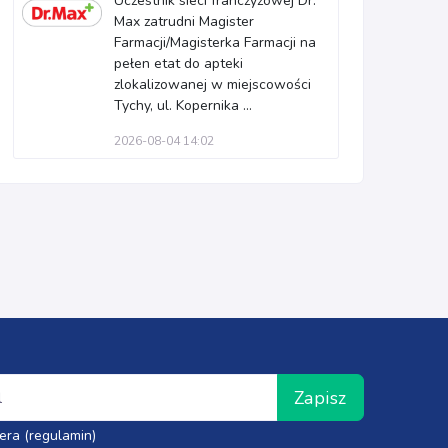
Uczestnik sieci franczyzowej Dr.
Max zatrudni Magister
Farmacji/Magisterka Farmacji na
pełen etat do apteki
zlokalizowanej w miejscowości
Tychy, ul. Kopernika ...
2026-08-04 14:02
Zapisz
era (regulamin)