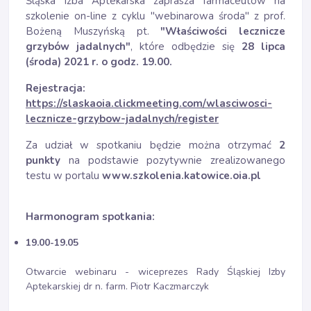
Śląska Izba Aptekarska zaprasza farmaceutów na
szkolenie on-line z cyklu "webinarowa środa" z prof.
Bożeną Muszyńską pt.
"Właściwości lecznicze
grzybów jadalnych"
, które odbędzie się
28
lipca
(środa) 2021 r. o godz. 19.00.
Rejestracja:
https://slaskaoia.clickmeeting.com/wlasciwosci-
lecznicze-grzybow-jadalnych/register
Za udział w spotkaniu będzie można otrzymać
2
punkty
na podstawie pozytywnie zrealizowanego
testu w portalu
www.szkolenia.katowice.oia.pl
Harmonogram spotkania:
19.00-19.05
Otwarcie webinaru - wiceprezes Rady Śląskiej Izby
Aptekarskiej dr n. farm. Piotr Kaczmarczyk