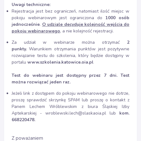
Uwagi techniczne:
Rejestracja jest bez ograniczeń, natomiast ilość miejsc w
pokoju webinarowym jest ograniczona do
1000 osób
jednocześnie
.
O udziale decyduje kolejność wejścia do
pokoju webinarowego
, a nie kolejność rejestracji.
Za udział w webinarze można otrzymać
2
punkty.
Warunkiem otrzymania punktów jest pozytywne
rozwiązanie testu do szkolenia, który będzie dostępny w
portalu
www.szkolenia.katowice.oia.pl
Test do webinaru jest dostępny przez 7 dni. Test
można rozwiązać jeden raz.
Jeżeli link z dostępem do pokoju webinarowego nie dotrze,
proszę sprawdzić skrzynkę SPAM lub proszę o kontakt z
Panem Lechem Wróblewskim z biura Śląskiej Izby
Aptekarskiej - wroblewski.lech@slaskaoia.pl lub
kom.
668220478.
Z poważaniem