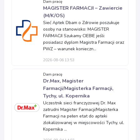
Dam pracę
MAGISTER FARMACJI – Zawiercie
(M/K/OS)
Sieć Aptek Dbam o Zdrowie poszukuje
osoby na stanowisko: MAGISTER
FARMACJI Szukamy CIEBIE jeśli:
posiadasz dyplom Magistra Farmacji oraz
PWZ – warunek konieczn...
2026-08-06 13:53
Dam pracę
Dr.Max, Magister
Farmacji/Magisterka Farmacji,
Tychy, ul. Kopernika
Uczestnik sieci franczyzowej Dr. Max
zatrudni Magister Farmacji/Magisterka
Farmacji na pełen etat do apteki
zlokalizowanej w miejscowości Tychy, ul.
Kopernika ...