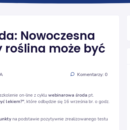
Ogólna
da: Nowoczesna
dy roślina może być
IA
Komentarzy: 0
zkolenie on-line z cyklu
webinarowa środa
pt.
być lekiem?"
, które odbędzie się 16 września br. o godz.
unkty
na podstawie pozytywnie zrealizowanego testu