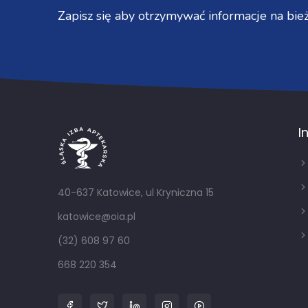
Zapisz się aby otrzymywać informacje na bież
I
40-637 Katowice, ul Kryniczna 15
katowice@oia.pl
(32) 608 97 60
668 220 354