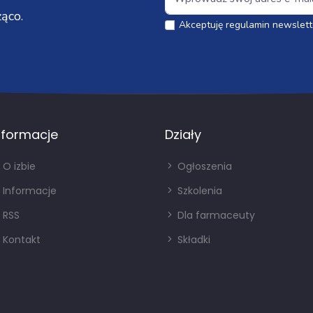
ąco.
Akceptuję regulamin newslett
nformacje
Działy
O izbie
Ogłoszenia
Informacje
Szkolenia
RSS
Dla farmaceuty
Kontakt
Składki