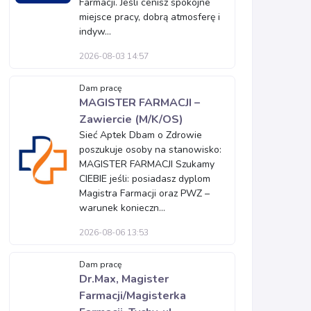
Farmacji. Jeśli cenisz spokojne
miejsce pracy, dobrą atmosferę i
indyw...
2026-08-03 14:57
Dam pracę
MAGISTER FARMACJI –
Zawiercie (M/K/OS)
Sieć Aptek Dbam o Zdrowie
poszukuje osoby na stanowisko:
MAGISTER FARMACJI Szukamy
CIEBIE jeśli: posiadasz dyplom
Magistra Farmacji oraz PWZ –
warunek konieczn...
2026-08-06 13:53
Dam pracę
Dr.Max, Magister
Farmacji/Magisterka