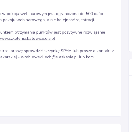
ejsc w pokoju webinarowym jest ograniczona do 500 osób
o pokoju webinarowego, a nie kolejność rejestracji.
runkiem otrzymania punktów jest pozytywne rozwiązanie
ww.szkolenia.katowice.oia.pl
otrze, proszę sprawdzić skrzynkę SPAM lub proszę o kontakt z
ekarskiej - wroblewski.lech@slaskaoia.pl lub kom.