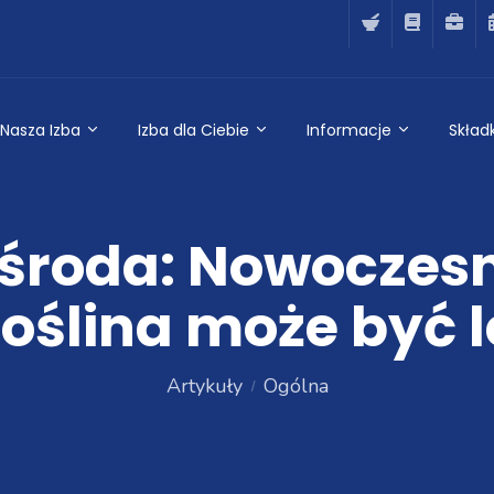
Nasza Izba
Izba dla Ciebie
Informacje
Składk
roda: Nowoczesna
roślina może być 
Artykuły
Ogólna