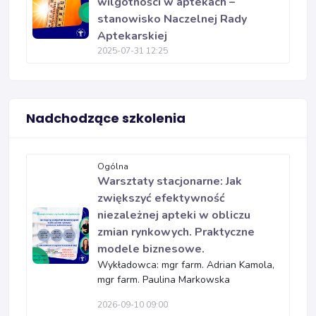
wilgotności w aptekach –
stanowisko Naczelnej Rady
Aptekarskiej
2025-07-31 12:25
Nadchodzące szkolenia
Ogólna
Warsztaty stacjonarne: Jak
zwiększyć efektywność
niezależnej apteki w obliczu
zmian rynkowych. Praktyczne
modele biznesowe.
Wykładowca: mgr farm. Adrian Kamola,
mgr farm. Paulina Markowska
2026-09-10 09:00