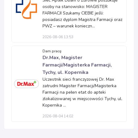
Sieć Aptek Dbam o Zdrowie poszukuje
osoby na stanowisko: MAGISTER
FARMACJI Szukamy CIEBIE jeśli:
posiadasz dyplom Magistra Farmacji oraz
PWZ – warunek konieczn...
2026-08-06 13:53
Dam pracę
Dr.Max, Magister
Farmacji/Magisterka Farmacji,
Tychy, ul. Kopernika
Uczestnik sieci franczyzowej Dr. Max
zatrudni Magister Farmacji/Magisterka
Farmacji na pełen etat do apteki
zlokalizowanej w miejscowości Tychy, ul.
Kopernika ...
2026-08-04 14:02