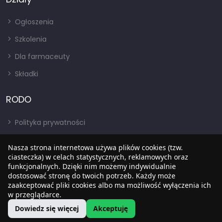
Ogłoszenia
Szkolenia
Dla farmaceuty
Składki
RODO
Polityka prywatności
Regulamin
Nasza strona internetowa używa plików cookies (tzw.
RODO
ciasteczka) w celach statystycznych, reklamowych oraz
funkcjonalnych. Dzięki nim możemy indywidualnie
BIP
dostosować stronę do twoich potrzeb. Każdy może
zaakceptować pliki cookies albo ma możliwość wyłączenia ich
w przeglądarce.
Dowiedz się więcej
Akceptuję
Copyright © 2022
SIA
. Wszystkie prawa zastrzezone.