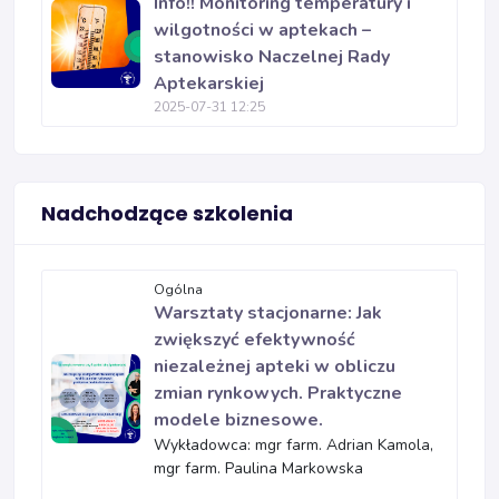
Info!! Monitoring temperatury i
wilgotności w aptekach –
stanowisko Naczelnej Rady
Aptekarskiej
2025-07-31 12:25
Nadchodzące szkolenia
Ogólna
Warsztaty stacjonarne: Jak
zwiększyć efektywność
niezależnej apteki w obliczu
zmian rynkowych. Praktyczne
modele biznesowe.
Wykładowca: mgr farm. Adrian Kamola,
mgr farm. Paulina Markowska