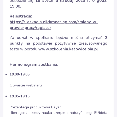
odbędzie się
18 stycznia (środa) 2023 r. o godz.
19.00.
Rejestracja:
https://slaskaoia.clickmeeting.com/zmiany-w-
prawie-pracy/register
Za udział w spotkaniu będzie można otrzymać
2
punkty
na podstawie pozytywnie zrealizowanego
testu w portalu
www.szkolenia.katowice.oia.pl
Harmonogram spotkania:
19.00-19.05
Otwarcie webinaru
19.05-19.15
Prezentacja produktowa Bayer
„Iberogast – kiedy nauka czerpie z natury” - mgr Elżbieta