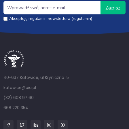
Zapisz
Akceptuję regulamin newslettera (regulamin)
40-637 Katowice, ul Kryniczna 15
katowice@oia.pl
(32) 608 97 60
668 220 354