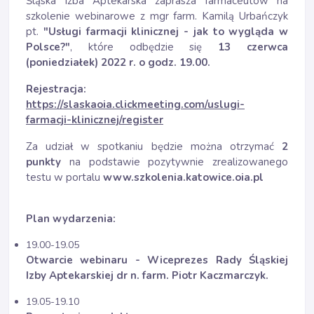
Śląska Izba Aptekarska zaprasza farmaceutów na
szkolenie webinarowe z mgr farm. Kamilą Urbańczyk
pt.
"Usługi farmacji klinicznej - jak to wygląda w
Polsce?"
, które odbędzie się
13 czerwca
(poniedziałek) 2022 r. o godz. 19.00.
Rejestracja:
https://slaskaoia.clickmeeting.com/uslugi-
farmacji-klinicznej/register
Za udział w spotkaniu będzie można otrzymać
2
punkty
na podstawie pozytywnie zrealizowanego
testu w portalu
www.szkolenia.katowice.oia.pl
Plan wydarzenia:
19.00-19.05
Otwarcie webinaru - Wiceprezes Rady Śląskiej
Izby Aptekarskiej dr n. farm. Piotr Kaczmarczyk.
19.05-19.10