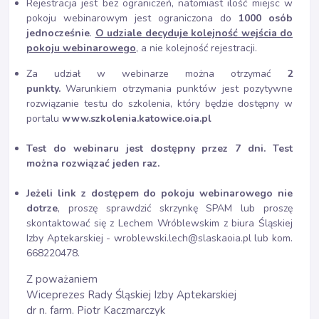
Rejestracja jest bez ograniczeń, natomiast ilość miejsc w
pokoju webinarowym jest ograniczona do
1000 osób
jednocześnie
.
O udziale decyduje kolejność wejścia do
pokoju webinarowego
, a nie kolejność rejestracji.
Za udział w webinarze można otrzymać
2
punkty.
Warunkiem otrzymania punktów jest pozytywne
rozwiązanie testu do szkolenia, który będzie dostępny w
portalu
www.szkolenia.katowice.oia.pl
Test do webinaru jest dostępny przez 7 dni. Test
można rozwiązać jeden raz.
Jeżeli link z dostępem do pokoju webinarowego nie
dotrze
, proszę sprawdzić skrzynkę SPAM lub proszę
skontaktować się z Lechem Wróblewskim z biura Śląskiej
Izby Aptekarskiej - wroblewski.lech@slaskaoia.pl lub kom.
668220478.
Z poważaniem
Wiceprezes Rady Śląskiej Izby Aptekarskiej
dr n. farm. Piotr Kaczmarczyk