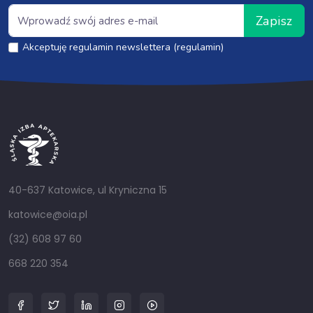
Zapisz
Akceptuję regulamin newslettera (regulamin)
40-637 Katowice, ul Kryniczna 15
katowice@oia.pl
(32) 608 97 60
668 220 354