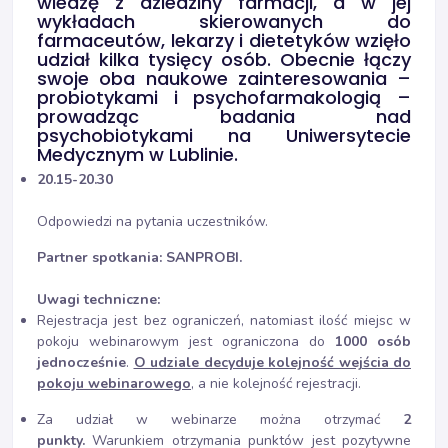
wiedzę z dziedziny farmacji, a w jej
wykładach skierowanych do
farmaceutów, lekarzy i dietetyków wzięło
udział kilka tysięcy osób. Obecnie łączy
swoje oba naukowe zainteresowania –
probiotykami i psychofarmakologią –
prowadząc badania nad
psychobiotykami na Uniwersytecie
Medycznym w Lublinie.
20.15-20.30
Odpowiedzi na pytania uczestników.
Partner spotkania: SANPROBI.
Uwagi techniczne:
Rejestracja jest bez ograniczeń, natomiast ilość miejsc w
pokoju webinarowym jest ograniczona do
1000 osób
jednocześnie
.
O udziale decyduje kolejność wejścia do
pokoju webinarowego
, a nie kolejność rejestracji.
Za udział w webinarze można otrzymać
2
punkty.
Warunkiem otrzymania punktów jest pozytywne