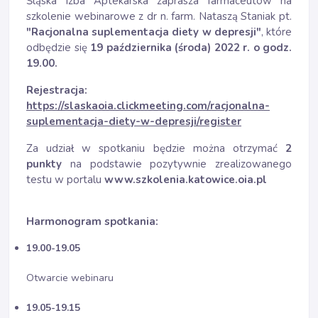
Śląska Izba Aptekarska zaprasza farmaceutów na
szkolenie webinarowe z dr n. farm. Nataszą Staniak pt.
"Racjonalna suplementacja diety w depresji"
, które
odbędzie się
19 października (środa) 2022 r. o godz.
19.00.
Rejestracja:
https://slaskaoia.clickmeeting.com/racjonalna-
suplementacja-diety-w-depresji/register
Za udział w spotkaniu będzie można otrzymać
2
punkty
na podstawie pozytywnie zrealizowanego
testu w portalu
www.szkolenia.katowice.oia.pl
Harmonogram spotkania:
19.00-19.05
Otwarcie webinaru
19.05-19.15