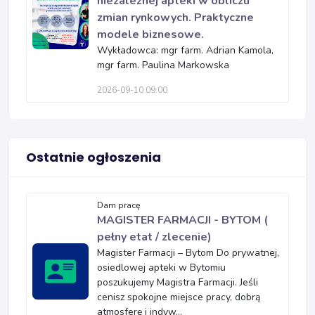
niezależnej apteki w obliczu
zmian rynkowych. Praktyczne
modele biznesowe.
Wykładowca: mgr farm. Adrian Kamola,
mgr farm. Paulina Markowska
2026-09-10 09:00
Ostatnie ogłoszenia
Dam pracę
MAGISTER FARMACJI - BYTOM (
pełny etat / zlecenie)
Magister Farmacji – Bytom Do prywatnej,
osiedlowej apteki w Bytomiu
poszukujemy Magistra Farmacji. Jeśli
cenisz spokojne miejsce pracy, dobrą
atmosferę i indyw...