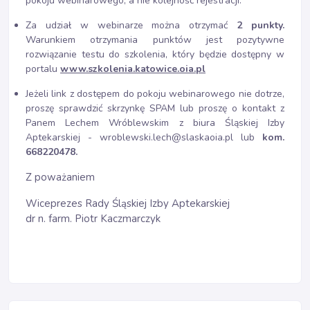
pokoju webinarowego, a nie kolejność rejestracji.
Za udział w webinarze można otrzymać
2 punkty.
Warunkiem otrzymania punktów jest pozytywne
rozwiązanie testu do szkolenia, który będzie dostępny w
portalu
www.szkolenia.katowice.oia.pl
Jeżeli link z dostępem do pokoju webinarowego nie dotrze,
proszę sprawdzić skrzynkę SPAM lub proszę o kontakt z
Panem Lechem Wróblewskim z biura Śląskiej Izby
Aptekarskiej - wroblewski.lech@slaskaoia.pl lub
kom.
668220478.
Z poważaniem
Wiceprezes Rady Śląskiej Izby Aptekarskiej
dr n. farm. Piotr Kaczmarczyk