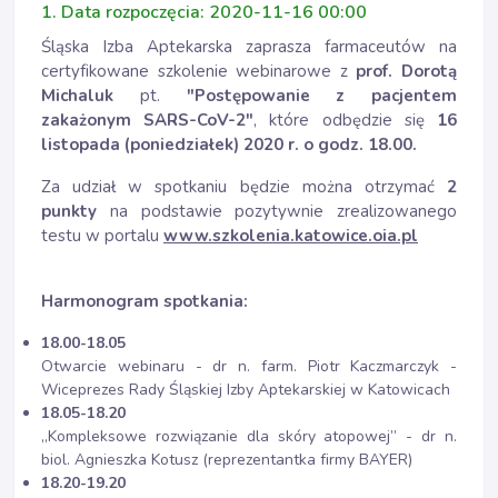
1. Data rozpoczęcia: 2020-11-16 00:00
Śląska Izba Aptekarska zaprasza farmaceutów na
certyfikowane szkolenie webinarowe z
prof. Dorotą
Michaluk
pt.
"Postępowanie z pacjentem
zakażonym SARS-CoV-2"
, które odbędzie się
16
listopada (poniedziałek) 2020 r. o godz. 18.00.
Za udział w spotkaniu będzie można otrzymać
2
punkty
na podstawie pozytywnie zrealizowanego
testu w portalu
www.szkolenia.katowice.oia.pl
Harmonogram spotkania:
18.00-18.05
Otwarcie webinaru - dr n. farm. Piotr Kaczmarczyk -
Wiceprezes Rady Śląskiej Izby Aptekarskiej w Katowicach
18.05-18.20
„Kompleksowe rozwiązanie dla skóry atopowej” - dr n.
biol. Agnieszka Kotusz (reprezentantka firmy BAYER)
18.20-19.20