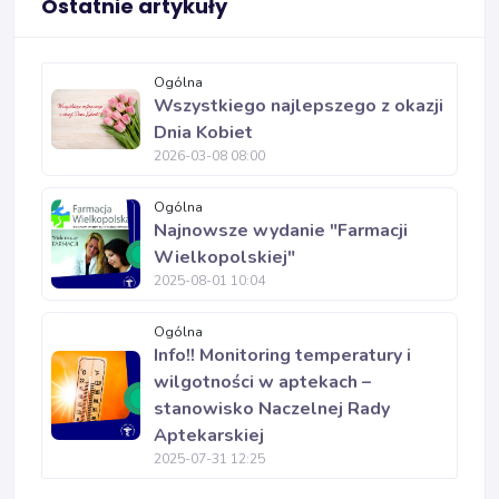
Ostatnie artykuły
Ogólna
Wszystkiego najlepszego z okazji
Dnia Kobiet
2026-03-08 08:00
Ogólna
Najnowsze wydanie "Farmacji
Wielkopolskiej"
2025-08-01 10:04
Ogólna
Info!! Monitoring temperatury i
wilgotności w aptekach –
stanowisko Naczelnej Rady
Aptekarskiej
2025-07-31 12:25