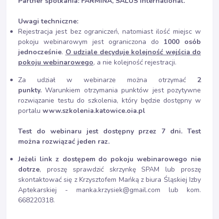
Partner spotkania: FARMINA, SALUS International.
Uwagi techniczne:
Rejestracja jest bez ograniczeń, natomiast ilość miejsc w
pokoju webinarowym jest ograniczona do
1000 osób
jednocześnie
.
O udziale decyduje kolejność wejścia do
pokoju webinarowego
, a nie kolejność rejestracji.
Za udział w webinarze można otrzymać
2
punkty.
Warunkiem otrzymania punktów jest pozytywne
rozwiązanie testu do szkolenia, który będzie dostępny w
portalu
www.szkolenia.katowice.oia.pl
Test do webinaru jest dostępny przez 7 dni. Test
można rozwiązać jeden raz.
Jeżeli link z dostępem do pokoju webinarowego nie
dotrze
, proszę sprawdzić skrzynkę SPAM lub proszę
skontaktować się z Krzysztofem Mańką z biura Śląskiej Izby
Aptekarskiej - manka.krzysiek@gmail.com lub kom.
668220318.