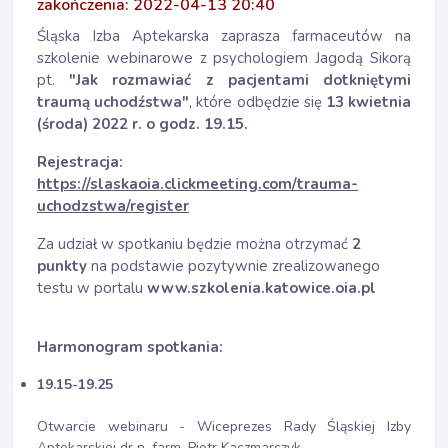
zakończenia: 2022-04-13 20:40
Śląska Izba Aptekarska zaprasza farmaceutów na
szkolenie webinarowe z psychologiem Jagodą Sikorą
pt.
"Jak rozmawiać z pacjentami dotkniętymi
traumą uchodźstwa"
, które odbędzie się
13 kwietnia
(środa) 2022 r. o godz. 19.15.
Rejestracja:
https://slaskaoia.clickmeeting.com/trauma-
uchodzstwa/register
Za udział w spotkaniu będzie można otrzymać
2
punkty
na podstawie pozytywnie zrealizowanego
testu w portalu
www.szkolenia.katowice.oia.pl
Harmonogram spotkania:
19.15-19.25
Otwarcie webinaru - Wiceprezes Rady Śląskiej Izby
Aptekarskiej dr n. farm. Piotr Kaczmarczyk.