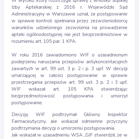
W wyroku, który rozstrzyga sprawę z wniosku Śląskiej
Izby Aptekarskiej z 2016 r. Wojewódzki Sąd
Administracyjny w Warszawie uznał, że postępowanie
w sprawie kontroli spełniania przez zezwoleniobiorcę
warunków udzielonego zezwolenia na prowadzenie
apteki ogólnodostępnej nie jest bezprzedmiotowe w
rozumieniu art. 105 par. 1 KPA.
W roku 2016 zawiadomiono WIF o uzasadnionym
podejrzeniu naruszania przepisów antykoncentacyjnch
zawartych w art. 99 ust. 3 p. 2 i p. 3 upf. W decyzji
umarzającej w całości postępowanie w sprawie
przestrzegania przepisów art. 99 ust. 3 p. 2 i 3 upf,
WIF wskazał art. 105 KPA stwierdzając
bezprzedmiotowość postępowania i umorzył
postępowanie.
Decyzję WIF podtrzymał Główny Inspektor
Farmaceutyczny, ale wskazał odmienne przyczyny
podtrzymania decyzji o umorzeniu postępowania.
Jak wskazał w uzasadnieniu WSA „GIF stwierdził, że w