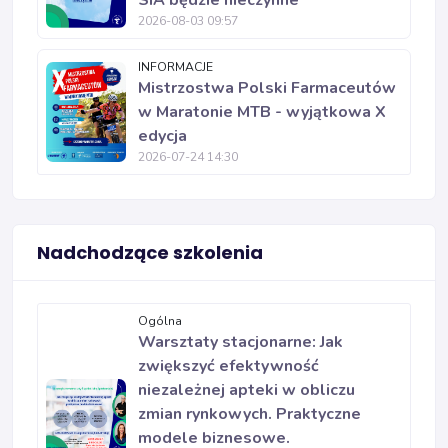
SIA będzie nieczynne
2026-08-03 09:57
INFORMACJE
Mistrzostwa Polski Farmaceutów
w Maratonie MTB - wyjątkowa X
edycja
2026-07-24 14:30
Nadchodzące szkolenia
Ogólna
Warsztaty stacjonarne: Jak
zwiększyć efektywność
niezależnej apteki w obliczu
zmian rynkowych. Praktyczne
modele biznesowe.