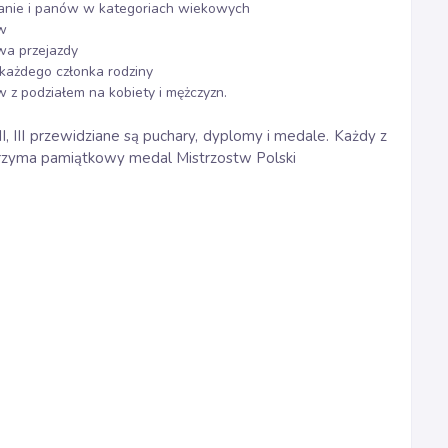
 panie i panów w kategoriach wiekowych
ów
wa przejazdy
każdego członka rodziny
 z podziałem na kobiety i mężczyzn.
II, III przewidziane są puchary, dyplomy i medale. Każdy z
trzyma pamiątkowy medal Mistrzostw Polski