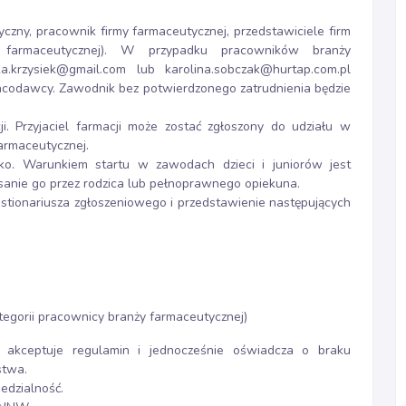
zny, pracownik firmy farmaceutycznej, przedstawiciele firm
y farmaceutycznej). W przypadku pracowników branży
a.krzysiek@gmail.com
lub
karolina.sobczak@hurtap.com.pl
racodawcy. Zawodnik bez potwierdzonego zatrudnienia będzie
. Przyjaciel farmacji może zostać zgłoszony do udziału w
armaceutycznej.
ko. Warunkiem startu w zawodach dzieci i juniorów jest
sanie go przez rodzica lub pełnoprawnego opiekuna.
tionariusza zgłoszeniowego i przedstawienie następujących
egorii pracownicy branży farmaceutycznej)
 akceptuje regulamin i jednocześnie oświadcza o braku
stwa.
edzialność.