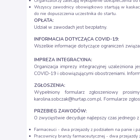
Organizatorzy zalecają wykupienie ubezpieczenia o
Wszyscy zawodnicy obowiązkowo startują w kaskac
do nie dopuszczenia uczestnika do startu.
OPŁATA:
Udział w zawodach jest bezpłatny.
INFORMACJA DOTYCZĄCA COVID-19:
Wszelkie informacje dotyczące ograniczeń związ
IMPREZA INTEGRACYJNA:
Organizacja imprezy integracyjnej uzależniona j
COVID-19 i obowiązującymi obostrzeniami. Infor
ZGŁOSZENIA:
Wypełniony formularz zgłoszeniowy prosi
karolina.sobczak@hurtap.com.pl
. Formularze zgło
PRZEBIEG ZAWODÓW:
O zwycięstwie decyduje najlepszy czas jednego 
Farmaceuci - dwa przejazdy z podziałem na panie i 
Pracownicy branży farmaceutycznej - dwa przejazdy