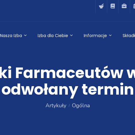
Nasza Izba
Izba dla Ciebie
Informacje
Składk
ski Farmaceutów w
 odwołany termin 3
Artykuły
Ogólna