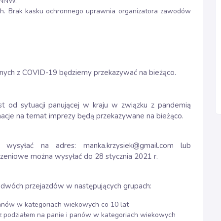
d NNW.
h. Brak kasku ochronnego uprawnia organizatora zawodów
anych z COVID-19 będziemy przekazywać na bieżąco.
est od sytuacji panującej w kraju w związku z pandemią
macje na temat imprezy będą przekazywane na bieżąco.
my wysyłać na adres:
manka.krzysiek@gmail.com
lub
szeniowe można wysyłać do 28 stycznia 2021 r.
z dwóch przejazdów w następujących grupach:
panów w kategoriach wiekowych co 10 lat
 z podziałem na panie i panów w kategoriach wiekowych