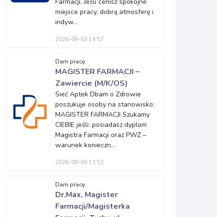
Farmacji. Jeśli cenisz spokojne
miejsce pracy, dobrą atmosferę i
indyw...
2026-08-03 14:57
Dam pracę
MAGISTER FARMACJI –
Zawiercie (M/K/OS)
Sieć Aptek Dbam o Zdrowie
poszukuje osoby na stanowisko:
MAGISTER FARMACJI Szukamy
CIEBIE jeśli: posiadasz dyplom
Magistra Farmacji oraz PWZ –
warunek konieczn...
2026-08-06 13:53
Dam pracę
Dr.Max, Magister
Farmacji/Magisterka