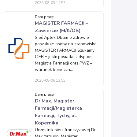
2026-08-03 14:57
Dam pracę
MAGISTER FARMACJI –
Zawiercie (M/K/OS)
Sieć Aptek Dbam o Zdrowie
poszukuje osoby na stanowisko:
MAGISTER FARMACJI Szukamy
CIEBIE jeśli: posiadasz dyplom
Magistra Farmacji oraz PWZ –
warunek konieczn...
2026-08-06 13:53
Dam pracę
Dr.Max, Magister
Farmacji/Magisterka
Farmacji, Tychy, ul.
Kopernika
Uczestnik sieci franczyzowej Dr.
Max zatrudni Magister