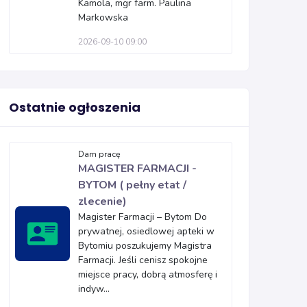
Kamola, mgr farm. Paulina
Markowska
2026-09-10 09:00
Ostatnie ogłoszenia
Dam pracę
MAGISTER FARMACJI -
BYTOM ( pełny etat /
zlecenie)
Magister Farmacji – Bytom Do
prywatnej, osiedlowej apteki w
Bytomiu poszukujemy Magistra
Farmacji. Jeśli cenisz spokojne
miejsce pracy, dobrą atmosferę i
indyw...