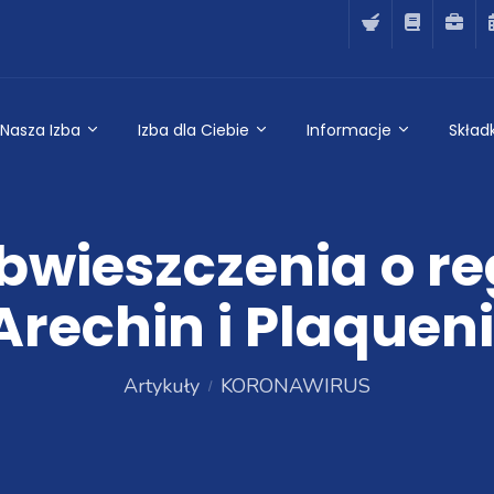
Nasza Izba
Izba dla Ciebie
Informacje
Składk
bwieszczenia o r
Arechin i Plaqueni
Artykuły
KORONAWIRUS