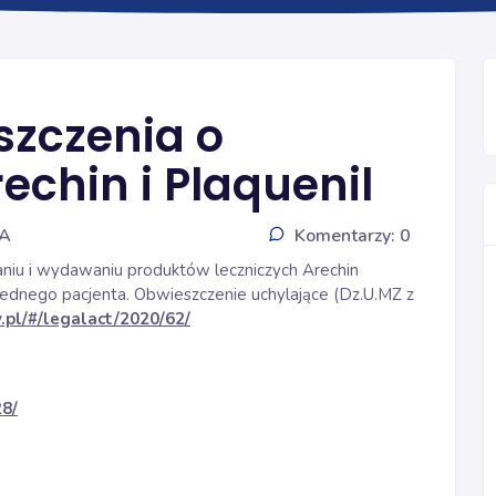
KORONAWIRUS
szczenia o
echin i Plaquenil
IA
Komentarzy: 0
niu i wydawaniu produktów leczniczych Arechin
a jednego pacjenta. Obwieszczenie uchylające (Dz.U.MZ z
.pl/#/legalact/2020/62/
28/