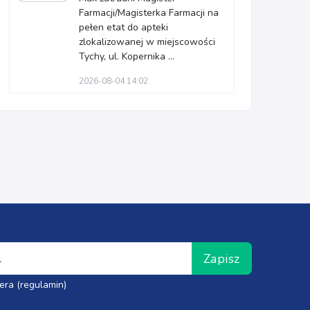
Farmacji/Magisterka Farmacji na
pełen etat do apteki
zlokalizowanej w miejscowości
Tychy, ul. Kopernika ...
2026-08-04 14:02
Zapisz
era (regulamin)