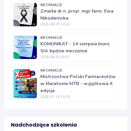
INFORMACJE
Zmarła dr n. przyr. mgr farm. Ewa
Nikodemska
2026-08-05 14:02
INFORMACJE
KOMUNIKAT - 14 sierpnia biuro
SIA będzie nieczynne
2026-08-03 09:57
INFORMACJE
Mistrzostwa Polski Farmaceutów
w Maratonie MTB - wyjątkowa X
edycja
2026-07-24 14:30
Nadchodzące szkolenia