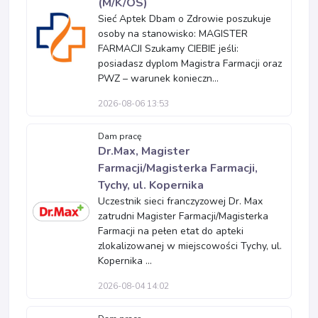
(M/K/OS)
Sieć Aptek Dbam o Zdrowie poszukuje
osoby na stanowisko: MAGISTER
FARMACJI Szukamy CIEBIE jeśli:
posiadasz dyplom Magistra Farmacji oraz
PWZ – warunek konieczn...
2026-08-06 13:53
Dam pracę
Dr.Max, Magister
Farmacji/Magisterka Farmacji,
Tychy, ul. Kopernika
Uczestnik sieci franczyzowej Dr. Max
zatrudni Magister Farmacji/Magisterka
Farmacji na pełen etat do apteki
zlokalizowanej w miejscowości Tychy, ul.
Kopernika ...
2026-08-04 14:02