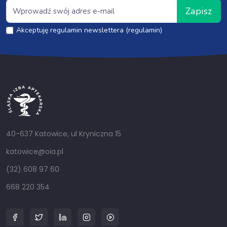
Zapisz
Akceptuję regulamin newslettera (regulamin)
40-637 Katowice, ul Kryniczna 15
katowice@oia.pl
(32) 608 97 60
668 220 354