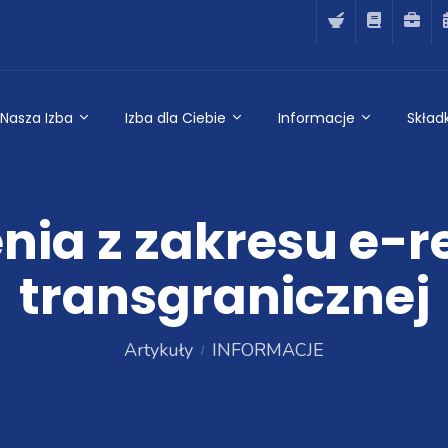
Nasza Izba
Izba dla Ciebie
Informacje
Składk
nia z zakresu e-
transgranicznej
Artykuły
INFORMACJE