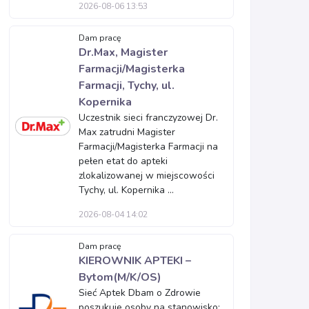
2026-08-06 13:53
Dam pracę
Dr.Max, Magister
Farmacji/Magisterka
Farmacji, Tychy, ul.
Kopernika
Uczestnik sieci franczyzowej Dr.
Max zatrudni Magister
Farmacji/Magisterka Farmacji na
pełen etat do apteki
zlokalizowanej w miejscowości
Tychy, ul. Kopernika ...
2026-08-04 14:02
Dam pracę
KIEROWNIK APTEKI –
Bytom(M/K/OS)
Sieć Aptek Dbam o Zdrowie
poszukuje osoby na stanowisko: