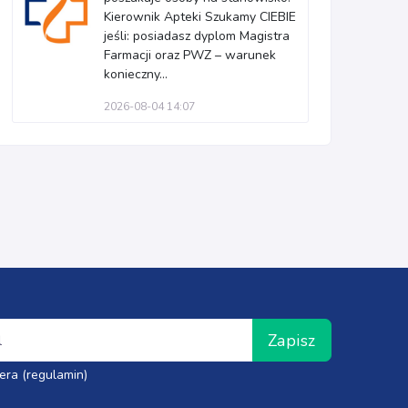
Kierownik Apteki Szukamy CIEBIE
jeśli: posiadasz dyplom Magistra
Farmacji oraz PWZ – warunek
konieczny...
2026-08-04 14:07
Zapisz
era (regulamin)