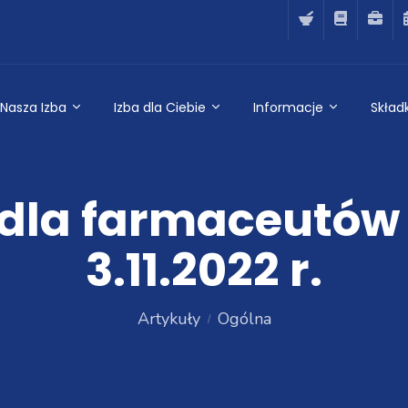
Nasza Izba
Izba dla Ciebie
Informacje
Składk
 dla farmaceutów 
3.11.2022 r.
Artykuły
Ogólna