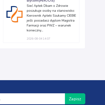
Bytom(M/K/OS)
Sieć Aptek Dbam o Zdrowie
poszukuje osoby na stanowisko:
Kierownik Apteki Szukamy CIEBIE
jeśli: posiadasz dyplom Magistra
Farmacji oraz PWZ – warunek
konieczny...
2026-08-04 14:07
Zapisz