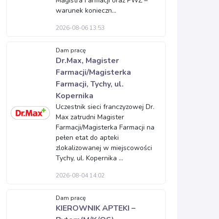
Magistra Farmacji oraz PWZ –
warunek konieczn...
2026-08-06 13:53
Dam pracę
Dr.Max, Magister
Farmacji/Magisterka
Farmacji, Tychy, ul.
Kopernika
Uczestnik sieci franczyzowej Dr.
Max zatrudni Magister
Farmacji/Magisterka Farmacji na
pełen etat do apteki
zlokalizowanej w miejscowości
Tychy, ul. Kopernika ...
2026-08-04 14:02
Dam pracę
KIEROWNIK APTEKI –