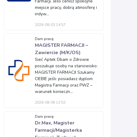
Farmacji. Jeśli cenisz spokojne
miejsce pracy, dobrą atmosferę i
indyw...
2026-08-03 14:57
Dam pracę
MAGISTER FARMACJI –
Zawiercie (M/K/OS)
Sieć Aptek Dbam o Zdrowie
poszukuje osoby na stanowisko:
MAGISTER FARMACJI Szukamy
CIEBIE jeśli: posiadasz dyplom
Magistra Farmacji oraz PWZ –
warunek konieczn...
2026-08-06 13:53
Dam pracę
Dr.Max, Magister
Farmacji/Magisterka