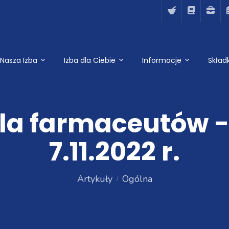
Nasza Izba
Izba dla Ciebie
Informacje
Składk
dla farmaceutów -
7.11.2022 r.
Artykuły
Ogólna