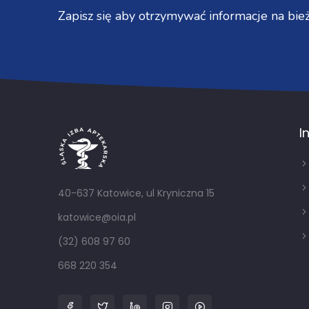
Zapisz się aby otrzymywać informacje na bież
I
40-637 Katowice, ul Kryniczna 15
katowice@oia.pl
(32) 608 97 60
668 220 354