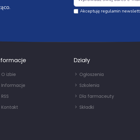
ąco.
Akceptuję regulamin newslett
nformacje
Działy
O izbie
Ogłoszenia
Informacje
Szkolenia
RSS
Dla farmaceuty
Kontakt
Składki