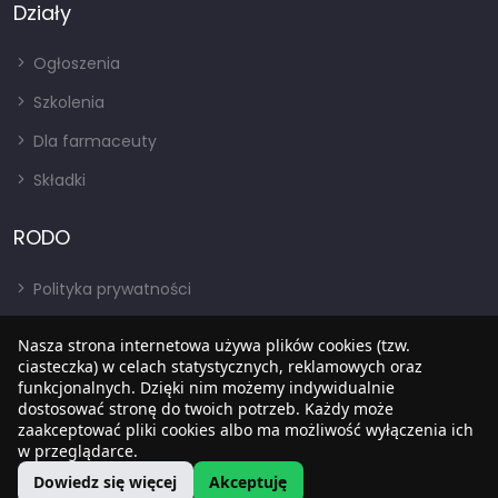
Działy
Ogłoszenia
Szkolenia
Dla farmaceuty
Składki
RODO
Polityka prywatności
Regulamin
Nasza strona internetowa używa plików cookies (tzw.
RODO
ciasteczka) w celach statystycznych, reklamowych oraz
funkcjonalnych. Dzięki nim możemy indywidualnie
BIP
dostosować stronę do twoich potrzeb. Każdy może
zaakceptować pliki cookies albo ma możliwość wyłączenia ich
w przeglądarce.
Dowiedz się więcej
Akceptuję
Copyright © 2022
SIA
. Wszystkie prawa zastrzezone.