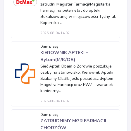
zatrudni Magister Farmacji/Magisterka
Farmacji na pełen etat do apteki
zlokalizowanej w miejscowości Tychy, ul.
Kopernika ...
2026-08-04 14:02
Dam pracę
KIEROWNIK APTEKI –
Bytom(M/K/OS)
Sieć Aptek Dbam o Zdrowie poszukuje
osoby na stanowisko: Kierownik Apteki
Szukamy CIEBIE jeśli: posiadasz dyplom
Magistra Farmacji oraz PWZ – warunek
konieczny...
2026-08-04 14:07
Dam pracę
ZATRUDNIMY MGR FARMACJI
CHORZÓW