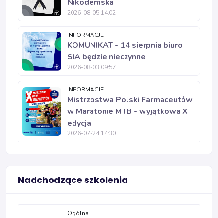
Nikodemska
2026-08-05 14:02
INFORMACJE
KOMUNIKAT - 14 sierpnia biuro
SIA będzie nieczynne
2026-08-03 09:57
INFORMACJE
Mistrzostwa Polski Farmaceutów
w Maratonie MTB - wyjątkowa X
edycja
2026-07-24 14:30
Nadchodzące szkolenia
Ogólna