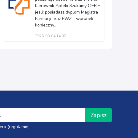
Kierownik Apteki Szukamy CIEBIE
jeśli: posiadasz dyplom Magistra
Farmacji oraz PWZ – warunek
konieczny...
2026-08-04 14:07
Zapisz
era (regulamin)