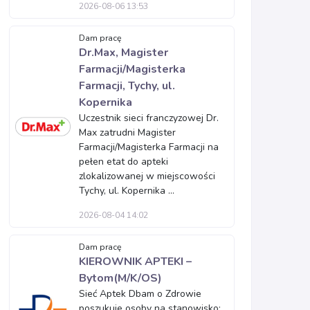
2026-08-06 13:53
Dam pracę
Dr.Max, Magister
Farmacji/Magisterka
Farmacji, Tychy, ul.
Kopernika
Uczestnik sieci franczyzowej Dr.
Max zatrudni Magister
Farmacji/Magisterka Farmacji na
pełen etat do apteki
zlokalizowanej w miejscowości
Tychy, ul. Kopernika ...
2026-08-04 14:02
Dam pracę
KIEROWNIK APTEKI –
Bytom(M/K/OS)
Sieć Aptek Dbam o Zdrowie
poszukuje osoby na stanowisko: