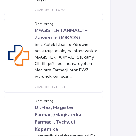
2026-08-03 14:57
Dam pracę
MAGISTER FARMACJI –
Zawiercie (M/K/OS)
Sieć Aptek Dbam o Zdrowie
poszukuje osoby na stanowisko:
MAGISTER FARMACJI Szukamy
CIEBIE jeśli: posiadasz dyplom
Magistra Farmacji oraz PWZ –
warunek konieczn...
2026-08-06 13:53
Dam pracę
Dr.Max, Magister
Farmacji/Magisterka
Farmacji, Tychy, ul.
Kopernika