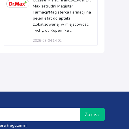
Uczestnik sieci franczyzowej Dr.
Max zatrudni Magister
Farmacji/Magisterka Farmacji na
pełen etat do apteki
zlokalizowanej w miejscowości
Tychy, ul. Kopernika ...
2026-08-04 14:02
Zapisz
era (regulamin)