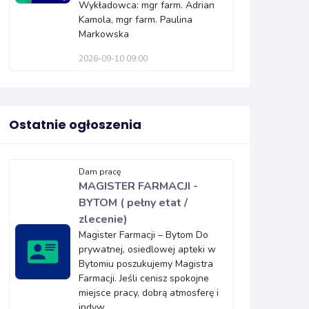
Wykładowca: mgr farm. Adrian
Kamola, mgr farm. Paulina
Markowska
2026-09-10 09:00
Ostatnie ogłoszenia
Dam pracę
MAGISTER FARMACJI -
BYTOM ( pełny etat /
zlecenie)
Magister Farmacji – Bytom Do
prywatnej, osiedlowej apteki w
Bytomiu poszukujemy Magistra
Farmacji. Jeśli cenisz spokojne
miejsce pracy, dobrą atmosferę i
indyw...