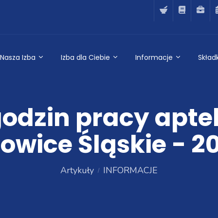
Nasza Izba
Izba dla Ciebie
Informacje
Składk
odzin pracy apte
owice Śląskie - 20
Artykuły
INFORMACJE