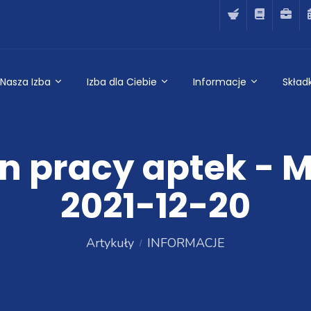
Nasza Izba
Izba dla Ciebie
Informacje
Składk
n pracy aptek - M
2021-12-20
Artykuły
INFORMACJE