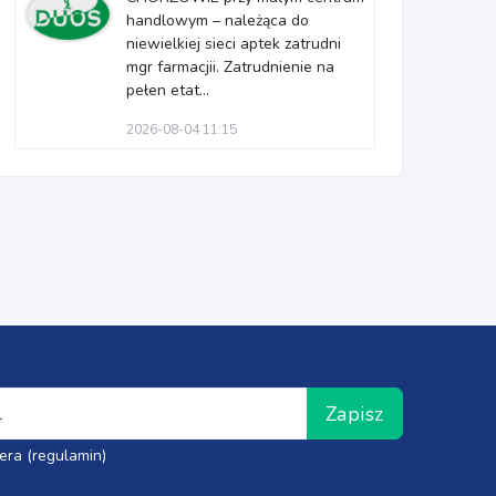
handlowym – należąca do
niewielkiej sieci aptek zatrudni
mgr farmacjii. Zatrudnienie na
pełen etat...
2026-08-04 11:15
Zapisz
era (regulamin)