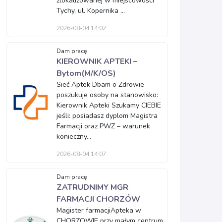
zlokalizowanej w miejscowości
Tychy, ul. Kopernika ...
2026-08-04 14:02
Dam pracę
KIEROWNIK APTEKI –
Bytom(M/K/OS)
Sieć Aptek Dbam o Zdrowie
poszukuje osoby na stanowisko:
Kierownik Apteki Szukamy CIEBIE
jeśli: posiadasz dyplom Magistra
Farmacji oraz PWZ – warunek
konieczny...
2026-08-04 14:07
Dam pracę
ZATRUDNIMY MGR
FARMACJI CHORZÓW
Magister farmacjiApteka w
CHORZOWIE przy małym centrum