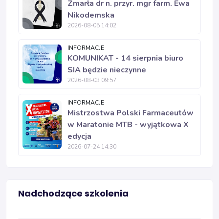
Zmarła dr n. przyr. mgr farm. Ewa
Nikodemska
2026-08-05 14:02
INFORMACJE
KOMUNIKAT - 14 sierpnia biuro
SIA będzie nieczynne
2026-08-03 09:57
INFORMACJE
Mistrzostwa Polski Farmaceutów
w Maratonie MTB - wyjątkowa X
edycja
2026-07-24 14:30
Nadchodzące szkolenia