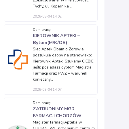
zlokalizowanej w miejscowości
Tychy, ul. Kopernika ...
2026-08-04 14:02
Dam pracę
KIEROWNIK APTEKI –
Bytom(M/K/OS)
Sieć Aptek Dbam o Zdrowie
poszukuje osoby na stanowisko:
Kierownik Apteki Szukamy CIEBIE
jeśli: posiadasz dyplom Magistra
Farmacji oraz PWZ – warunek
konieczny...
2026-08-04 14:07
Dam pracę
ZATRUDNIMY MGR
FARMACJI CHORZÓW
Magister farmacjiApteka w
CHORZOWIE przy małym centrum