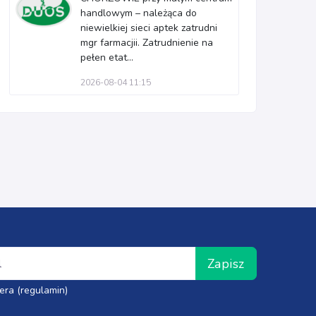
handlowym – należąca do
niewielkiej sieci aptek zatrudni
mgr farmacjii. Zatrudnienie na
pełen etat...
2026-08-04 11:15
Zapisz
era (regulamin)