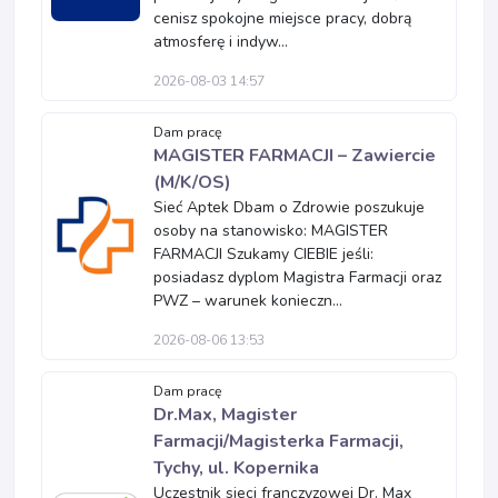
cenisz spokojne miejsce pracy, dobrą
atmosferę i indyw...
2026-08-03 14:57
Dam pracę
MAGISTER FARMACJI – Zawiercie
(M/K/OS)
Sieć Aptek Dbam o Zdrowie poszukuje
osoby na stanowisko: MAGISTER
FARMACJI Szukamy CIEBIE jeśli:
posiadasz dyplom Magistra Farmacji oraz
PWZ – warunek konieczn...
2026-08-06 13:53
Dam pracę
Dr.Max, Magister
Farmacji/Magisterka Farmacji,
Tychy, ul. Kopernika
Uczestnik sieci franczyzowej Dr. Max