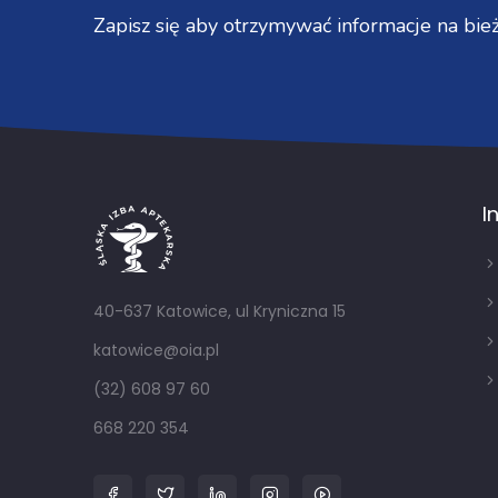
Zapisz się aby otrzymywać informacje na bież
I
40-637 Katowice, ul Kryniczna 15
katowice@oia.pl
(32) 608 97 60
668 220 354