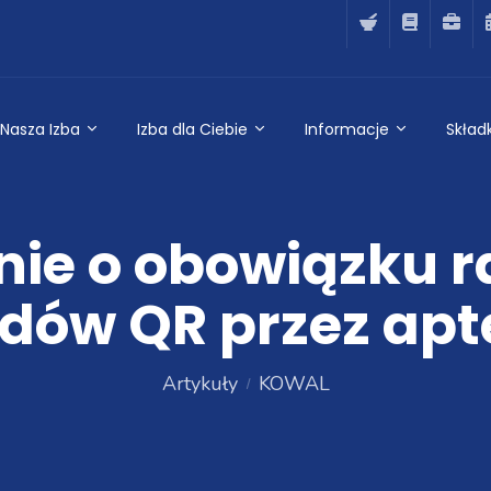
Nasza Izba
Izba dla Ciebie
Informacje
Składk
ie o obowiązku 
dów QR przez apt
Artykuły
KOWAL