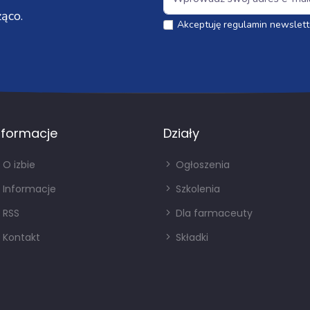
ąco.
Akceptuję regulamin newslett
nformacje
Działy
O izbie
Ogłoszenia
Informacje
Szkolenia
RSS
Dla farmaceuty
Kontakt
Składki