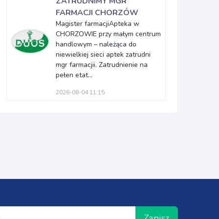
ZATRUDNIMY MGR
FARMACJI CHORZÓW
Magister farmacjiApteka w
CHORZOWIE przy małym centrum
handlowym – należąca do
niewielkiej sieci aptek zatrudni
mgr farmacjii. Zatrudnienie na
pełen etat...
2026-08-04 11:15
Zapisz