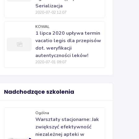
Serializacja
2020-07-02 12:07
KOWAL
1 lipca 2020 upływa termin
vacatio legis dla przepisów
dot. weryfikacji
autentyczności leków!
2020-07-01 09:07
Nadchodzące szkolenia
Ogólna
Warsztaty stacjonarne: Jak
zwiększyć efektywność
niezależnej apteki w