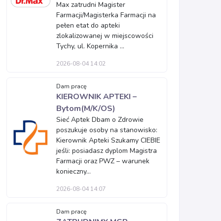
Max zatrudni Magister
Farmacji/Magisterka Farmacji na
pełen etat do apteki
zlokalizowanej w miejscowości
Tychy, ul. Kopernika ...
2026-08-04 14:02
Dam pracę
KIEROWNIK APTEKI –
Bytom(M/K/OS)
Sieć Aptek Dbam o Zdrowie
poszukuje osoby na stanowisko:
Kierownik Apteki Szukamy CIEBIE
jeśli: posiadasz dyplom Magistra
Farmacji oraz PWZ – warunek
konieczny...
2026-08-04 14:07
Dam pracę