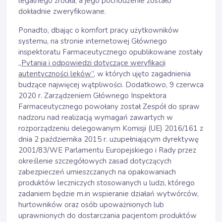
legalnego źródła, a jego pochodzenie zostało
dokładnie zweryfikowane.
Ponadto, dbając o komfort pracy użytkowników
systemu, na stronie internetowej Głównego
inspektoratu Farmaceutycznego opublikowane zostały
„Pytania i odpowiedzi dotyczące weryfikacji
autentyczności leków”
, w których ujęto zagadnienia
budzące najwięcej wątpliwości. Dodatkowo, 9 czerwca
2020 r. Zarządzeniem Głównego Inspektora
Farmaceutycznego powołany został Zespół do spraw
nadzoru nad realizacją wymagań zawartych w
rozporządzeniu delegowanym Komisji (UE) 2016/161 z
dnia 2 października 2015 r. uzupełniającym dyrektywę
2001/83/WE Parlamentu Europejskiego i Rady przez
określenie szczegółowych zasad dotyczących
zabezpieczeń umieszczanych na opakowaniach
produktów leczniczych stosowanych u ludzi, którego
zadaniem będzie m.in wspieranie działań wytwórców,
hurtowników oraz osób upoważnionych lub
uprawnionych do dostarczania pacjentom produktów