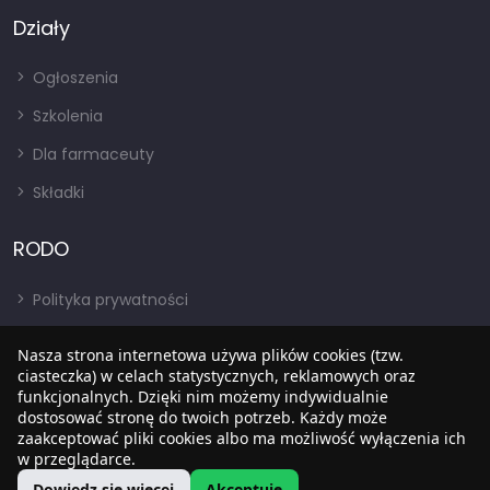
Działy
Ogłoszenia
Szkolenia
Dla farmaceuty
Składki
RODO
Polityka prywatności
Regulamin
Nasza strona internetowa używa plików cookies (tzw.
RODO
ciasteczka) w celach statystycznych, reklamowych oraz
funkcjonalnych. Dzięki nim możemy indywidualnie
BIP
dostosować stronę do twoich potrzeb. Każdy może
zaakceptować pliki cookies albo ma możliwość wyłączenia ich
w przeglądarce.
Dowiedz się więcej
Akceptuję