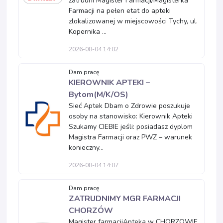
zatrudni Magister Farmacji/Magisterka
Farmacji na pełen etat do apteki
zlokalizowanej w miejscowości Tychy, ul.
Kopernika ...
2026-08-04 14:02
Dam pracę
KIEROWNIK APTEKI –
Bytom(M/K/OS)
Sieć Aptek Dbam o Zdrowie poszukuje
osoby na stanowisko: Kierownik Apteki
Szukamy CIEBIE jeśli: posiadasz dyplom
Magistra Farmacji oraz PWZ – warunek
konieczny...
2026-08-04 14:07
Dam pracę
ZATRUDNIMY MGR FARMACJI
CHORZÓW
Magister farmacjiApteka w CHORZOWIE