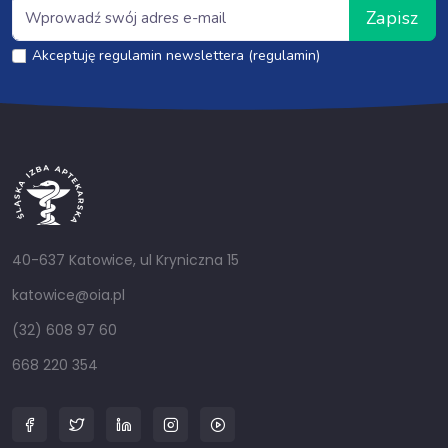
Zapisz
Akceptuję regulamin newslettera (regulamin)
40-637 Katowice, ul Kryniczna 15
katowice@oia.pl
(32) 608 97 60
668 220 354