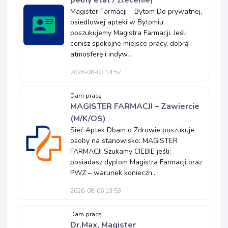
pełny etat / zlecenie)
Magister Farmacji – Bytom Do prywatnej,
osiedlowej apteki w Bytomiu
poszukujemy Magistra Farmacji. Jeśli
cenisz spokojne miejsce pracy, dobrą
atmosferę i indyw...
2026-08-03 14:57
Dam pracę
MAGISTER FARMACJI – Zawiercie
(M/K/OS)
Sieć Aptek Dbam o Zdrowie poszukuje
osoby na stanowisko: MAGISTER
FARMACJI Szukamy CIEBIE jeśli:
posiadasz dyplom Magistra Farmacji oraz
PWZ – warunek konieczn...
2026-08-06 13:53
Dam pracę
Dr.Max, Magister