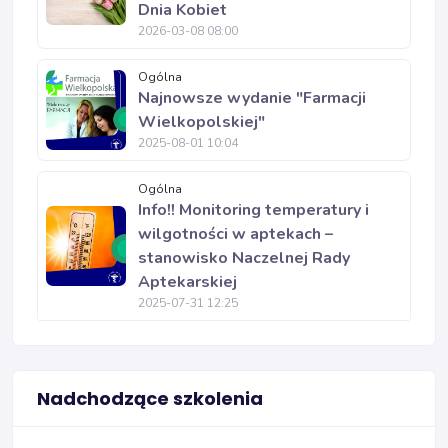
Dnia Kobiet
2026-03-08 08:00
Ogólna
Najnowsze wydanie "Farmacji
Wielkopolskiej"
2025-08-01 10:04
Ogólna
Info!! Monitoring temperatury i
wilgotności w aptekach –
stanowisko Naczelnej Rady
Aptekarskiej
2025-07-31 12:25
Nadchodzące szkolenia