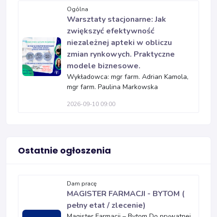
Ogólna
Warsztaty stacjonarne: Jak
zwiększyć efektywność
niezależnej apteki w obliczu
zmian rynkowych. Praktyczne
modele biznesowe.
Wykładowca: mgr farm. Adrian Kamola,
mgr farm. Paulina Markowska
2026-09-10 09:00
Ostatnie ogłoszenia
Dam pracę
MAGISTER FARMACJI - BYTOM (
pełny etat / zlecenie)
Magister Farmacji – Bytom Do prywatnej,