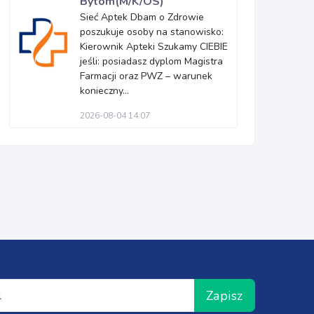
Bytom(M/K/OS)
Sieć Aptek Dbam o Zdrowie
poszukuje osoby na stanowisko:
Kierownik Apteki Szukamy CIEBIE
jeśli: posiadasz dyplom Magistra
Farmacji oraz PWZ – warunek
konieczny...
2026-08-04 14:07
Zapisz