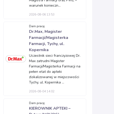
Magistra Farmacji oraz PWZ –
warunek konieczn...
2026-08-06 13:53
Dam pracę
Dr.Max, Magister
Farmacji/Magisterka
Farmacji, Tychy, ul.
Kopernika
Uczestnik sieci franczyzowej Dr.
Max zatrudni Magister
Farmacji/Magisterka Farmacji na
pełen etat do apteki
zlokalizowanej w miejscowości
Tychy, ul. Kopernika ...
2026-08-04 14:02
Dam pracę
KIEROWNIK APTEKI –