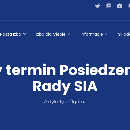
Nasza Izba
Izba dla Ciebie
Informacje
Składk
termin Posiedze
Rady SIA
Artykuły
Ogólna