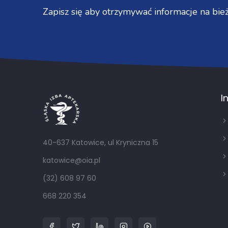
Zapisz się aby otrzymywać informacje na bież
I
40-637 Katowice, ul Kryniczna 15
katowice@oia.pl
(32) 608 97 60
668 220 354