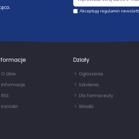
ąco.
Akceptuję regulamin newslett
nformacje
Działy
O izbie
Ogłoszenia
Informacje
Szkolenia
RSS
Dla farmaceuty
Kontakt
Składki