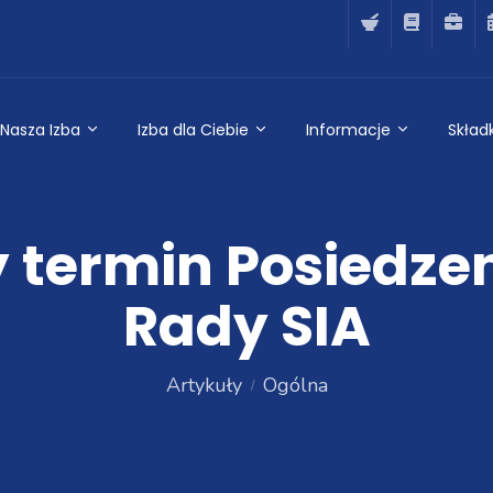
Nasza Izba
Izba dla Ciebie
Informacje
Składk
termin Posiedze
Rady SIA
Artykuły
Ogólna