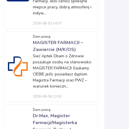
Farmacji. Jeśli cenisz spokojne
miejsce pracy, dobrą atmosferę i
indyw...
2026-08-03 14:57
Dam pracę
MAGISTER FARMACJI –
Zawiercie (M/K/OS)
Sieć Aptek Dbam o Zdrowie
poszukuje osoby na stanowisko:
MAGISTER FARMACJI Szukamy
CIEBIE jeśli: posiadasz dyplom
Magistra Farmacji oraz PWZ –
warunek konieczn...
2026-08-06 13:53
Dam pracę
Dr.Max, Magister
Farmacji/Magisterka