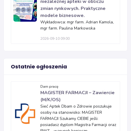
niezależnej apteki w obliczu
zmian rynkowych. Praktyczne
modele biznesowe.
Wykładowca: mgr farm. Adrian Kamola,
mgr farm. Paulina Markowska
2026-09-10 09:00
Ostatnie ogłoszenia
Dam pracę
MAGISTER FARMACJI – Zawiercie
(M/K/OS)
Sieć Aptek Dbam o Zdrowie poszukuje
osoby na stanowisko: MAGISTER
FARMACJI Szukamy CIEBIE jeśli:
posiadasz dyplom Magistra Farmacji oraz
PWZ – warunek konieczn...