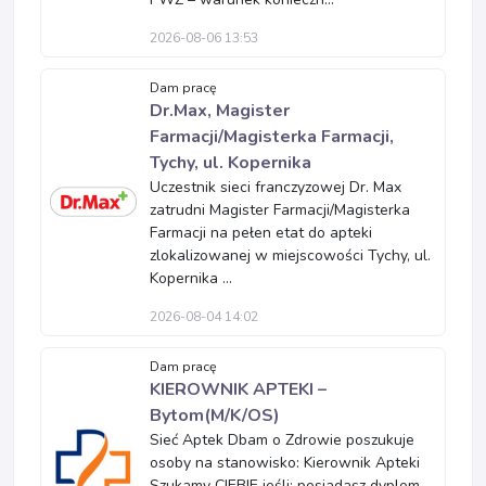
2026-08-06 13:53
Dam pracę
Dr.Max, Magister
Farmacji/Magisterka Farmacji,
Tychy, ul. Kopernika
Uczestnik sieci franczyzowej Dr. Max
zatrudni Magister Farmacji/Magisterka
Farmacji na pełen etat do apteki
zlokalizowanej w miejscowości Tychy, ul.
Kopernika ...
2026-08-04 14:02
Dam pracę
KIEROWNIK APTEKI –
Bytom(M/K/OS)
Sieć Aptek Dbam o Zdrowie poszukuje
osoby na stanowisko: Kierownik Apteki
Szukamy CIEBIE jeśli: posiadasz dyplom