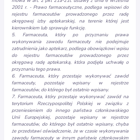
mowa w art. 2 pkt 21a-21c ustawy z dnia 6 września
2001 r. - Prawo farmaceutyczne, podlega wpisowi do
rejestru farmaceutów prowadzonego przez radę
okręgowej izby aptekarskiej, na terenie której jest
kierownikiem lub sprawuje funkcję.
5. Farmaceuta, który po przyznaniu prawa
wykonywania zawodu farmaceuty nie podejmuje
zatrudnienia jako aptekarz, podlega obowiązkowi wpisu
do rejestru farmaceutów prowadzonego przez
okręgową radę aptekarską, która podjęła uchwałę o
przyznaniu tego prawa.
6. Farmaceuta, który przestaje wykonywać zawód
farmaceuty, pozostaje wpisany w rejestrze
farmaceutów, do którego był ostatnio wpisany.
7. Farmaceuta, który przestaje wykonywać zawód na
terytorium Rzeczypospolitej Polskiej w związku z
przeniesieniem do innego państwa członkowskiego
Unii Europejskiej, pozostaje wpisany w rejestrze
farmaceutów, do którego był ostatnio wpisany, chyba
że przedstawi oświadczenie, że w czasie wykonywania
zawodu farmaceuty w innym państwie członkowskim