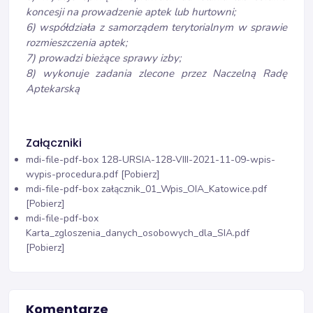
koncesji na prowadzenie aptek lub hurtowni;
6) współdziała z samorządem terytorialnym w sprawie
rozmieszczenia aptek;
7) prowadzi bieżące sprawy izby;
8) wykonuje zadania zlecone przez Naczelną Radę
Aptekarską
Załączniki
mdi-file-pdf-box
128-URSIA-128-VIII-2021-11-09-wpis-
wypis-procedura.pdf [Pobierz]
mdi-file-pdf-box
załącznik_01_Wpis_OIA_Katowice.pdf
[Pobierz]
mdi-file-pdf-box
Karta_zgloszenia_danych_osobowych_dla_SIA.pdf
[Pobierz]
Komentarze