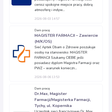
cenisz spokojne miejsce pracy, dobrą
atmosferę i indyw...
2026-08-03 14:57
Dam pracę
MAGISTER FARMACJI – Zawiercie
(M/K/OS)
Sieć Aptek Dbam o Zdrowie poszukuje
osoby na stanowisko: MAGISTER
FARMACJI Szukamy CIEBIE jeśli:
posiadasz dyplom Magistra Farmacji oraz
PWZ – warunek konieczn...
2026-08-06 13:53
Dam pracę
Dr.Max, Magister
Farmacji/Magisterka Farmacji,
Tychy, ul. Kopernika
Uczestnik sieci franczyzowej Dr. Max