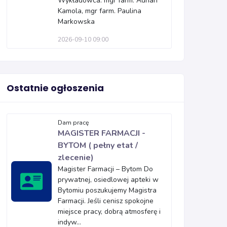
Wykładowca: mgr farm. Adrian
Kamola, mgr farm. Paulina
Markowska
2026-09-10 09:00
Ostatnie ogłoszenia
Dam pracę
MAGISTER FARMACJI -
BYTOM ( pełny etat /
zlecenie)
Magister Farmacji – Bytom Do
prywatnej, osiedlowej apteki w
Bytomiu poszukujemy Magistra
Farmacji. Jeśli cenisz spokojne
miejsce pracy, dobrą atmosferę i
indyw...