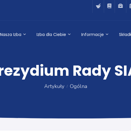
Nasza Izba
Izba dla Ciebie
Informacje
Składk
rezydium Rady SIA
Artykuły
Ogólna
Ogólna