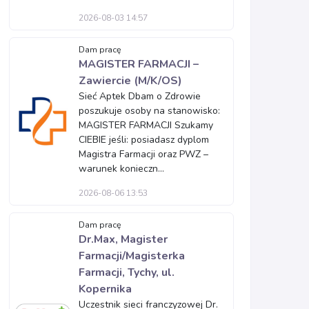
2026-08-03 14:57
Dam pracę
MAGISTER FARMACJI –
Zawiercie (M/K/OS)
Sieć Aptek Dbam o Zdrowie
poszukuje osoby na stanowisko:
MAGISTER FARMACJI Szukamy
CIEBIE jeśli: posiadasz dyplom
Magistra Farmacji oraz PWZ –
warunek konieczn...
2026-08-06 13:53
Dam pracę
Dr.Max, Magister
Farmacji/Magisterka
Farmacji, Tychy, ul.
Kopernika
Uczestnik sieci franczyzowej Dr.