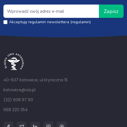
Zapisz
Akceptuję regulamin newslettera (regulamin)
40-637 Katowice, ul Kryniczna 15
katowice@oia.pl
(32) 608 97 60
668 220 354