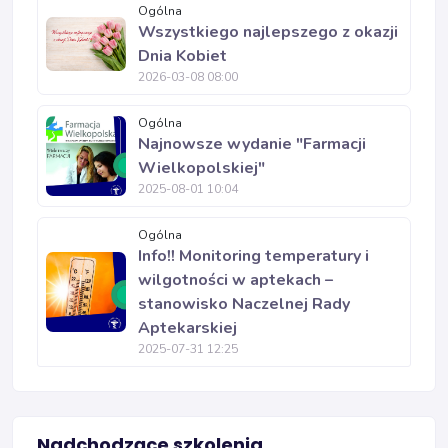
Ogólna
Wszystkiego najlepszego z okazji
Dnia Kobiet
2026-03-08 08:00
Ogólna
Najnowsze wydanie "Farmacji
Wielkopolskiej"
2025-08-01 10:04
Ogólna
Info!! Monitoring temperatury i
wilgotności w aptekach –
stanowisko Naczelnej Rady
Aptekarskiej
2025-07-31 12:25
Nadchodzące szkolenia