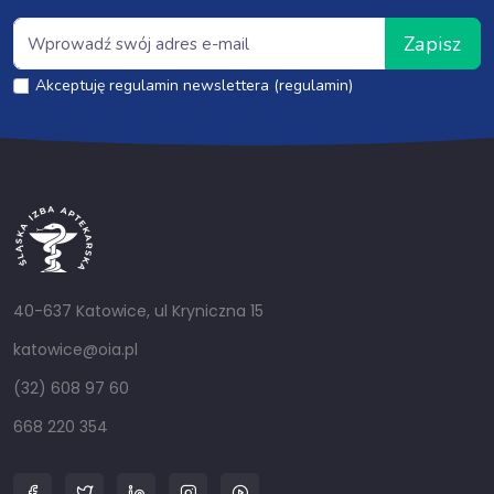
Zapisz
Akceptuję regulamin newslettera (regulamin)
40-637 Katowice, ul Kryniczna 15
katowice@oia.pl
(32) 608 97 60
668 220 354