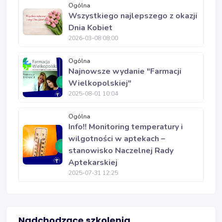
Ogólna
Wszystkiego najlepszego z okazji
Dnia Kobiet
2026-03-08 08:00
Ogólna
Najnowsze wydanie "Farmacji
Wielkopolskiej"
2025-08-01 10:04
Ogólna
Info!! Monitoring temperatury i
wilgotności w aptekach –
stanowisko Naczelnej Rady
Aptekarskiej
2025-07-31 12:25
Nadchodzące szkolenia