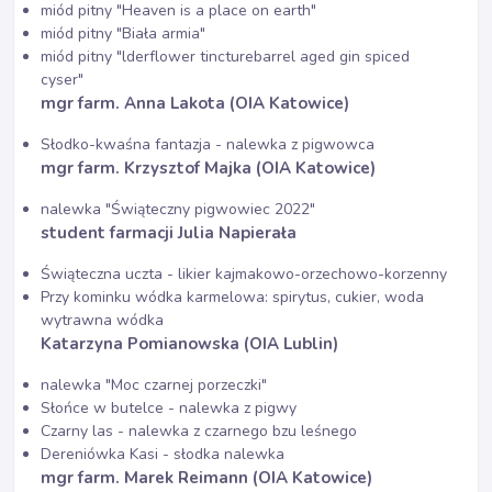
miód pitny "Heaven is a place on earth"
miód pitny "Biała armia"
miód pitny "lderflower tincturebarrel aged gin spiced
cyser"
mgr farm. Anna Lakota (OIA Katowice)
Słodko-kwaśna fantazja - nalewka z pigwowca
mgr farm. Krzysztof Majka
(OIA Katowice)
nalewka "Świąteczny pigwowiec 2022"
student farmacji Julia Napierała
Świąteczna uczta - likier kajmakowo-orzechowo-korzenny
Przy kominku wódka karmelowa: spirytus, cukier, woda
wytrawna wódka
Katarzyna Pomianowska (OIA Lublin)
nalewka "Moc czarnej porzeczki"
Słońce w butelce - nalewka z pigwy
Czarny las - nalewka z czarnego bzu leśnego
Dereniówka Kasi - słodka nalewka
mgr farm. Marek Reimann (OIA Katowice)