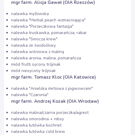
mgr farm. Alicja Gaweł (OIA Rzeszów)
nalewka myśliwska
nalewka "Herbal peach wzmacniająca"
nalewka "Porzeczkowa fantazja"
nalewka truskawka, pomarańcza, rabar
nalewka "Smocza krew"
nalewka ze świdośliwy
nalewka wiśniowa z maliną
nalewka aronia, malina, pomarańcza
miód frutti sycony trójniak
miód niesycony trójniak
mgr farm. Tomasz Kloc (OIA Katowice)
nalewka "Anielska mirtowa z pigwowcem"
nalewka "Czaronia"
mgr farm. Andrzej Kozak (OIA Wrocław)
nalewka malina/czarna porzeczka/agrest
nalewka smorodina + nibsy
nalewka łutówka bochnet
nalewka łutówka cold brew