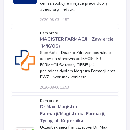
cenisz spokojne miejsce pracy, dobrą
atmosferę i indyw...
2026-08-03 14:57
Dam pracę
MAGISTER FARMACJI – Zawiercie
(M/K/OS)
Sieć Aptek Dbam o Zdrowie poszukuje
osoby na stanowisko: MAGISTER
FARMACJI Szukamy CIEBIE jeśli:
posiadasz dyplom Magistra Farmacji oraz
PWZ – warunek konieczn...
2026-08-06 13:53
Dam pracę
Dr.Max, Magister
Farmacji/Magisterka Farmacji,
Tychy, ul. Kopernika
Uczestnik sieci franczyzowej Dr. Max