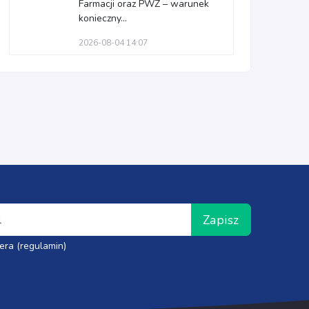
Farmacji oraz PWZ – warunek
konieczny...
2026-08-04 14:07
Zapisz
era (regulamin)