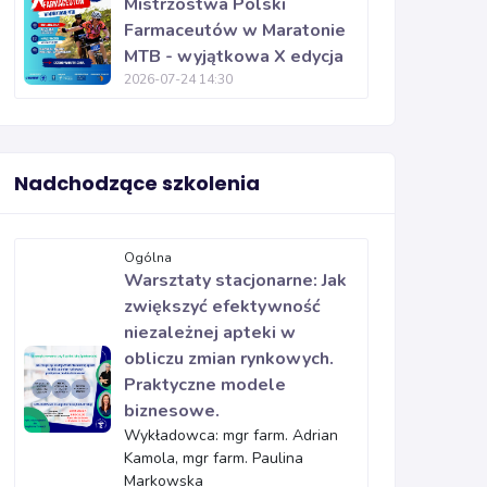
Mistrzostwa Polski
Farmaceutów w Maratonie
MTB - wyjątkowa X edycja
2026-07-24 14:30
Nadchodzące szkolenia
Ogólna
Warsztaty stacjonarne: Jak
zwiększyć efektywność
niezależnej apteki w
obliczu zmian rynkowych.
Praktyczne modele
biznesowe.
Wykładowca: mgr farm. Adrian
Kamola, mgr farm. Paulina
Markowska