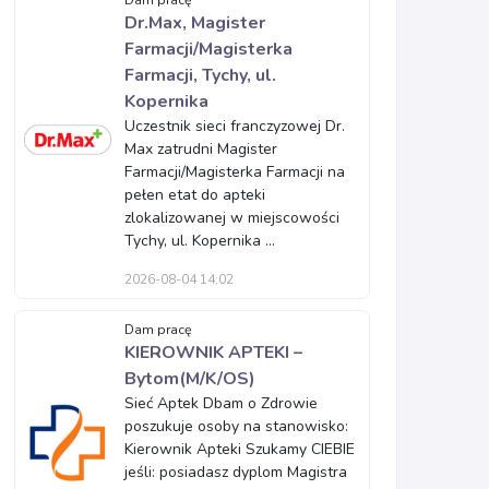
Dam pracę
Dr.Max, Magister
Farmacji/Magisterka
Farmacji, Tychy, ul.
Kopernika
Uczestnik sieci franczyzowej Dr.
Max zatrudni Magister
Farmacji/Magisterka Farmacji na
pełen etat do apteki
zlokalizowanej w miejscowości
Tychy, ul. Kopernika ...
2026-08-04 14:02
Dam pracę
KIEROWNIK APTEKI –
Bytom(M/K/OS)
Sieć Aptek Dbam o Zdrowie
poszukuje osoby na stanowisko:
Kierownik Apteki Szukamy CIEBIE
jeśli: posiadasz dyplom Magistra