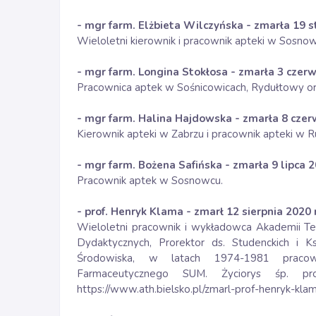
- mgr farm. Elżbieta Wilczyńska - zmarła 19 st
Wieloletni kierownik i pracownik apteki w Sosnow
- mgr farm. Longina Stokłosa - zmarła 3 czerw
Pracownica aptek w Sośnicowicach, Rydułtowy or
- mgr farm. Halina Hajdowska - zmarła 8 czerw
Kierownik apteki w Zabrzu i pracownik apteki w Rud
- mgr farm. Bożena Safińska - zmarła 9 lipca 2
Pracownik aptek w Sosnowcu.
- prof. Henryk Klama - zmarł 12 sierpnia 2020 
Wieloletni pracownik i wykładowca Akademii Tec
Dydaktycznych, Prorektor ds. Studenckich i Ksz
Środowiska, w latach 1974-1981 pracown
Farmaceutycznego SUM. Życiorys śp. pr
https://www.ath.bielsko.pl/zmarl-prof-henryk-kla