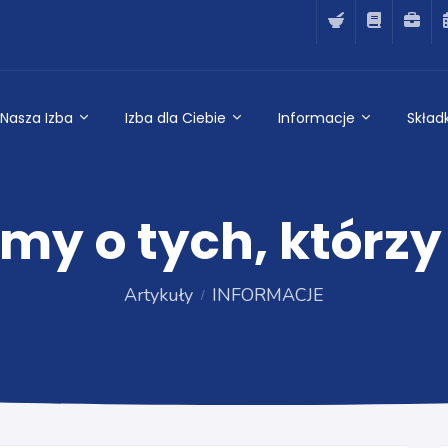
Nasza Izba
Izba dla Ciebie
Informacje
Składk
y o tych, którzy o
Artykuły
INFORMACJE
INFORMACJE