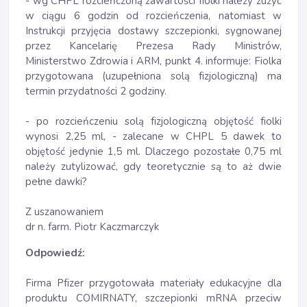
- wg CHPL rozcieńczoną zawartości fiolki należy zużyć
w ciągu 6 godzin od rozcieńczenia, natomiast w
Instrukcji przyjęcia dostawy szczepionki, sygnowanej
przez Kancelarię Prezesa Rady Ministrów,
Ministerstwo Zdrowia i ARM, punkt 4. informuje: Fiolka
przygotowana (uzupełniona solą fizjologiczną) ma
termin przydatności 2 godziny.
- po rozcieńczeniu solą fizjologiczną objętość fiolki
wynosi 2,25 ml, - zalecane w CHPL 5 dawek to
objętość jedynie 1,5 ml. Dlaczego pozostałe 0,75 ml
należy zutylizować, gdy teoretycznie są to aż dwie
pełne dawki?
Z uszanowaniem
dr n. farm. Piotr Kaczmarczyk
Odpowiedź:
Firma Pfizer przygotowała materiały edukacyjne dla
produktu COMIRNATY, szczepionki mRNA przeciw