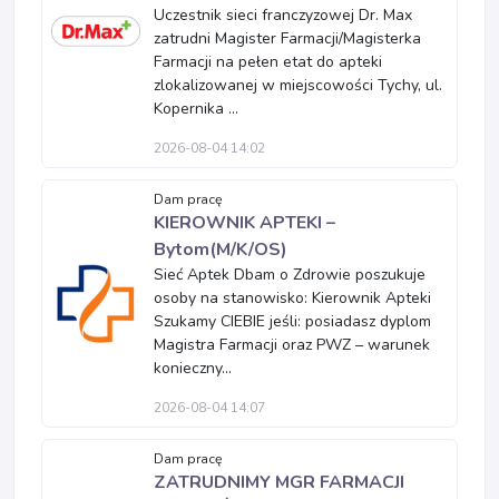
Uczestnik sieci franczyzowej Dr. Max
zatrudni Magister Farmacji/Magisterka
Farmacji na pełen etat do apteki
zlokalizowanej w miejscowości Tychy, ul.
Kopernika ...
2026-08-04 14:02
Dam pracę
KIEROWNIK APTEKI –
Bytom(M/K/OS)
Sieć Aptek Dbam o Zdrowie poszukuje
osoby na stanowisko: Kierownik Apteki
Szukamy CIEBIE jeśli: posiadasz dyplom
Magistra Farmacji oraz PWZ – warunek
konieczny...
2026-08-04 14:07
Dam pracę
ZATRUDNIMY MGR FARMACJI