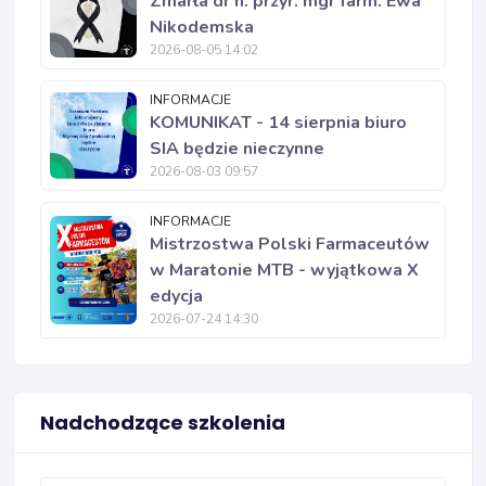
Zmarła dr n. przyr. mgr farm. Ewa
Nikodemska
2026-08-05 14:02
INFORMACJE
KOMUNIKAT - 14 sierpnia biuro
SIA będzie nieczynne
2026-08-03 09:57
INFORMACJE
Mistrzostwa Polski Farmaceutów
w Maratonie MTB - wyjątkowa X
edycja
2026-07-24 14:30
Nadchodzące szkolenia