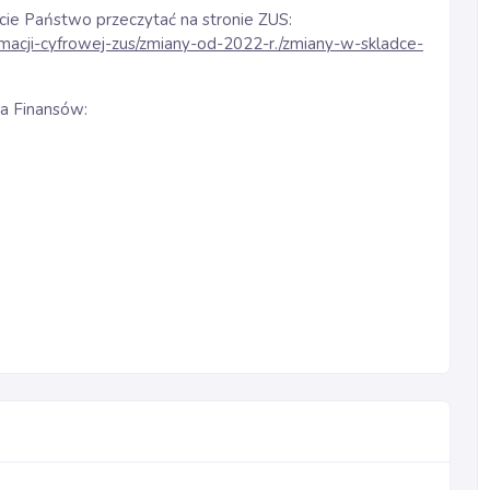
cie Państwo przeczytać na stronie ZUS:
rmacji-cyfrowej-zus/zmiany-od-2022-r./zmiany-w-skladce-
wa Finansów: