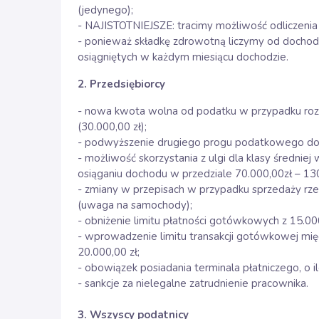
(jedynego);
- NAJISTOTNIEJSZE: tracimy możliwość odliczeni
- ponieważ składkę zdrowotną liczymy od dochod
osiągniętych w każdym miesiącu dochodzie.
2. Przedsiębiorcy
- nowa kwota wolna od podatku w przypadku roz
(30.000,00 zł);
- podwyższenie drugiego progu podatkowego do 
- możliwość skorzystania z ulgi dla klasy średniej
osiąganiu dochodu w przedziale 70.000,00zł – 130
- zmiany w przepisach w przypadku sprzedaży rze
(uwaga na samochody);
- obniżenie limitu płatności gotówkowych z 15.000
- wprowadzenie limitu transakcji gotówkowej mi
20.000,00 zł;
- obowiązek posiadania terminala płatniczego, o i
- sankcje za nielegalne zatrudnienie pracownika.
3. Wszyscy podatnicy