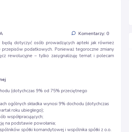
IA
Komentarzy: 0
ny będą dotyczyć osób prowadzących apteki jak również
sie przepisów podatkowych. Ponieważ tegoroczne zmiany
cz rewolucyjne – tylko zasygnalizuję temat i polecam
nej
ochodu (dotychczas 9% od 75% przeciętnego
dach ogólnych składka wynosi 9% dochodu (dotychczas
rtał roku ubiegłego);
sób współpracujących;
cję na podstawie powołania;
spólników spółki komandytowej i wspólnika spółki z o.o.