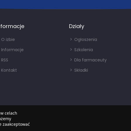
nformacje
Działy
O izbie
Ogłoszenia
Informacje
Szkolenia
RSS
Dla farmaceuty
Kontakt
Składki
 w celach
możemy
że zaakceptować
Copyright © 2022
SIA
. Wszystkie prawa zastrzezone.