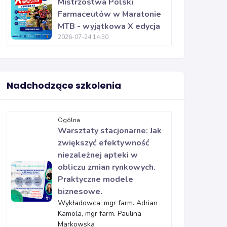
Mistrzostwa Polski
Farmaceutów w Maratonie
MTB - wyjątkowa X edycja
2026-07-24 14:30
Nadchodzące szkolenia
Ogólna
Warsztaty stacjonarne: Jak
zwiększyć efektywność
niezależnej apteki w
obliczu zmian rynkowych.
Praktyczne modele
biznesowe.
Wykładowca: mgr farm. Adrian
Kamola, mgr farm. Paulina
Markowska