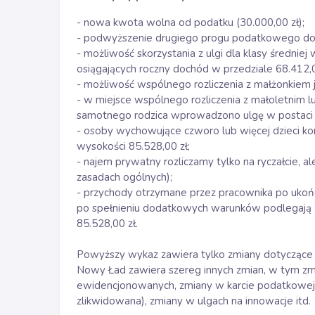
- nowa kwota wolna od podatku (30.000,00 zł);
- podwyższenie drugiego progu podatkowego do 
- możliwość skorzystania z ulgi dla klasy średni
osiągających roczny dochód w przedziale 68.412,0
- możliwość wspólnego rozliczenia z małżonkiem 
- w miejsce wspólnego rozliczenia z małoletnim l
samotnego rodzica wprowadzono ulgę w postaci o
- osoby wychowujące czworo lub więcej dzieci k
wysokości 85.528,00 zł;
- najem prywatny rozliczamy tylko na ryczałcie, a
zasadach ogólnych);
- przychody otrzymane przez pracownika po ukończe
po spełnieniu dodatkowych warunków podlegają
85.528,00 zł.
Powyższy wykaz zawiera tylko zmiany dotyczące 
Nowy Ład zawiera szereg innych zmian, w tym zm
ewidencjonowanych, zmiany w karcie podatkowej 
zlikwidowana), zmiany w ulgach na innowacje itd.