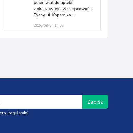
pełen etat do apteki
zlokalizowanej w miejscowości
Tychy, ul. Kopernika ...
2026-08-04 14:02
Zapisz
era (regulamin)