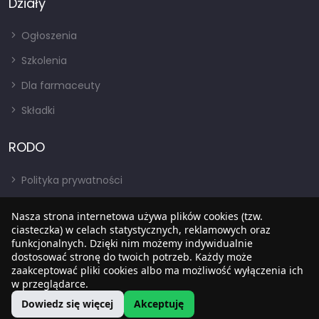
Działy
Ogłoszenia
Szkolenia
Dla farmaceuty
Składki
RODO
Polityka prywatności
Regulamin
Nasza strona internetowa używa plików cookies (tzw.
RODO
ciasteczka) w celach statystycznych, reklamowych oraz
funkcjonalnych. Dzięki nim możemy indywidualnie
BIP
dostosować stronę do twoich potrzeb. Każdy może
zaakceptować pliki cookies albo ma możliwość wyłączenia ich
w przeglądarce.
Dowiedz się więcej
Akceptuję
Copyright © 2022
SIA
. Wszystkie prawa zastrzezone.