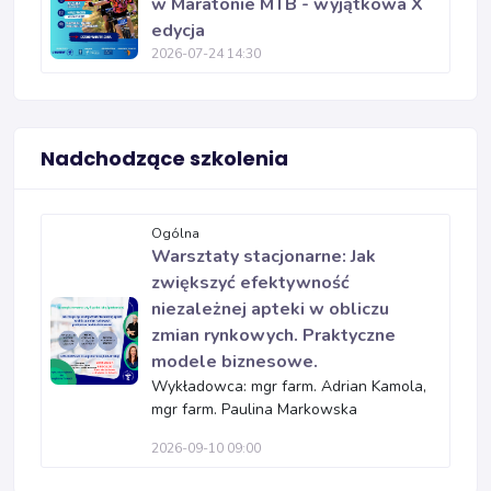
w Maratonie MTB - wyjątkowa X
edycja
2026-07-24 14:30
Nadchodzące szkolenia
Ogólna
Warsztaty stacjonarne: Jak
zwiększyć efektywność
niezależnej apteki w obliczu
zmian rynkowych. Praktyczne
modele biznesowe.
Wykładowca: mgr farm. Adrian Kamola,
mgr farm. Paulina Markowska
2026-09-10 09:00