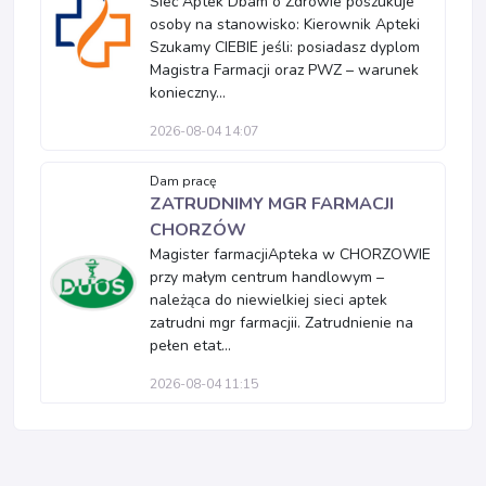
Sieć Aptek Dbam o Zdrowie poszukuje
osoby na stanowisko: Kierownik Apteki
Szukamy CIEBIE jeśli: posiadasz dyplom
Magistra Farmacji oraz PWZ – warunek
konieczny...
2026-08-04 14:07
Dam pracę
ZATRUDNIMY MGR FARMACJI
CHORZÓW
Magister farmacjiApteka w CHORZOWIE
przy małym centrum handlowym –
należąca do niewielkiej sieci aptek
zatrudni mgr farmacjii. Zatrudnienie na
pełen etat...
2026-08-04 11:15