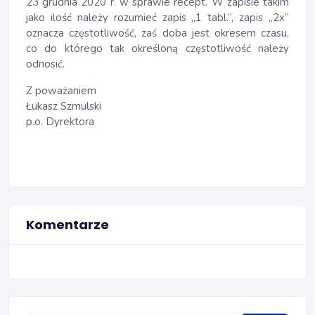
23 grudnia 2020 r. w sprawie recept. W zapisie takim
jako ilość należy rozumieć zapis „1 tabl.”, zapis „2x”
oznacza częstotliwość, zaś doba jest okresem czasu,
co do którego tak określoną częstotliwość należy
odnosić.
Z poważaniem
Łukasz Szmulski
p.o. Dyrektora
Komentarze