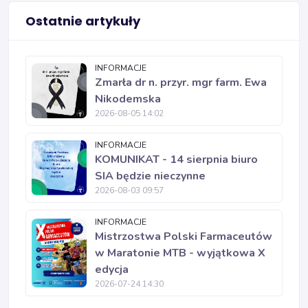
Ostatnie artykuły
INFORMACJE
Zmarła dr n. przyr. mgr farm. Ewa
Nikodemska
2026-08-05 14:02
INFORMACJE
KOMUNIKAT - 14 sierpnia biuro
SIA będzie nieczynne
2026-08-03 09:57
INFORMACJE
Mistrzostwa Polski Farmaceutów
w Maratonie MTB - wyjątkowa X
edycja
2026-07-24 14:30